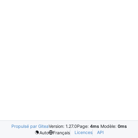
Propulsé par Gitea
Version: 1.27.0
Page:
4ms
Modèle:
0ms
Licences
API
Auto
Français